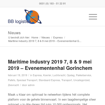
0031 (0) 183 - 51 22 91
Nieuws
U bevindt zich hier:
Home
/
Nieuws
/
Express
/
Maritime Industry 2019 7, 8 & 9 mei 2019 – Evenementenhal G...
Maritime Industry 2019 7, 8 & 9 mei
2019 – Evenementenhal Gorinchem
/
februari 19, 2019
in
Express
,
Koerier
,
Luchtvracht
,
Opslag
,
Pakketservice
,
Pallets
,
Speciaal Transport
,
Standaard Express
,
Transport
,
Uncategorized
,
/
Zeevracht
door
admin
Maak u klaar om optimaal te netwerken tijdens hét complete
platform voor de gehele binnenvaart. In een laagdrempelige sfeer
ontmoet u in drie dagen tijd ruim 10.000 professionals. Het