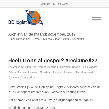
0031 (0) 183 - 51 22 91
Archief van de maand: november, 2019
U bevindt zich hier:
Home
/
Nieuws
/
test
/
2019
/
november
Heeft u ons al gespot? #reclameA27
/
november 12, 2019
in
Express
,
Koerier
,
Luchtvracht
,
Opslag
,
Pakketservice
,
Pallets
,
Speciaal Transport
,
Standaard Express
,
Transport
,
Uncategorized
,
/
Zeevracht
door
admin
Deze week zijn wij te zien op het Digitale billboard scherm van de
A27 Gorinchem (verkeer van Gorinchem richting Breda).
Bel of email ons snel om al uw (Kerst)transporten te regelen!
info@bblogistiek.nl 0183 – 512291