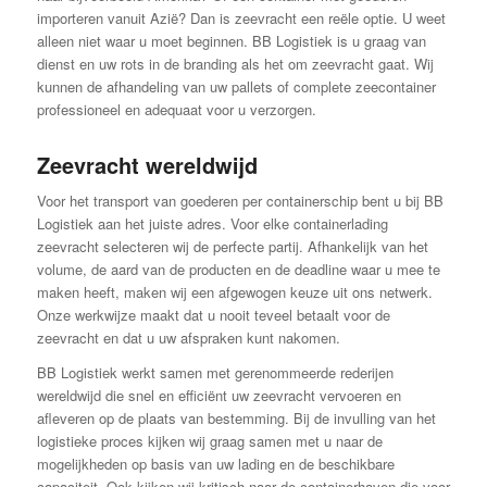
importeren vanuit Azië? Dan is zeevracht een reële optie. U weet
alleen niet waar u moet beginnen. BB Logistiek is u graag van
dienst en uw rots in de branding als het om zeevracht gaat. Wij
kunnen de afhandeling van uw pallets of complete zeecontainer
professioneel en adequaat voor u verzorgen.
Zeevracht wereldwijd
Voor het transport van goederen per containerschip bent u bij BB
Logistiek aan het juiste adres. Voor elke containerlading
zeevracht selecteren wij de perfecte partij. Afhankelijk van het
volume, de aard van de producten en de deadline waar u mee te
maken heeft, maken wij een afgewogen keuze uit ons netwerk.
Onze werkwijze maakt dat u nooit teveel betaalt voor de
zeevracht en dat u uw afspraken kunt nakomen.
BB Logistiek werkt samen met gerenommeerde rederijen
wereldwijd die snel en efficiënt uw zeevracht vervoeren en
afleveren op de plaats van bestemming. Bij de invulling van het
logistieke proces kijken wij graag samen met u naar de
mogelijkheden op basis van uw lading en de beschikbare
capaciteit. Ook kijken wij kritisch naar de containerhaven die voor