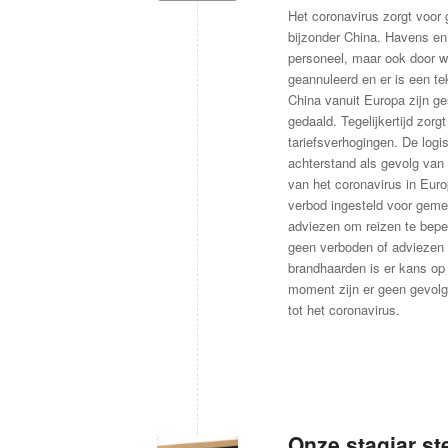
Het coronavirus zorgt voor 
bijzonder China. Havens en
personeel, maar ook door w
geannuleerd en er is een te
China vanuit Europa zijn ges
gedaald. Tegelijkertijd zor
tariefsverhogingen. De logi
achterstand als gevolg van 
van het coronavirus in Europ
verbod ingesteld voor gemee
adviezen om reizen te bepe
geen verboden of adviezen 
brandhaarden is er kans op 
moment zijn er geen gevolg
tot het coronavirus.
Onze stagiar ste