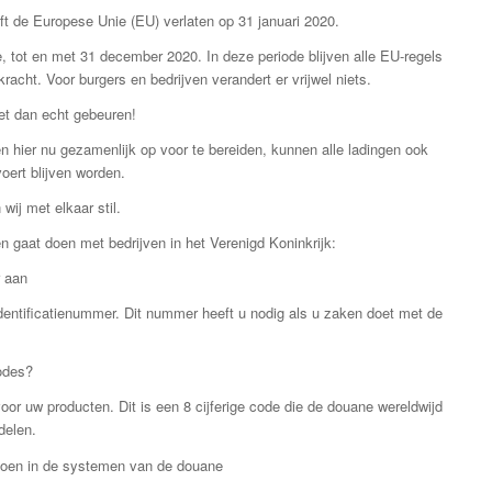
ft de Europese Unie (EU) verlaten op 31 januari 2020.
, tot en met 31 december 2020. In deze periode blijven alle EU-regels
racht. Voor burgers en bedrijven verandert er vrijwel niets.
et dan echt gebeuren!
en hier nu gezamenlijk op voor te bereiden, kunnen alle ladingen ook
oert blijven worden.
 wij met elkaar stil.
n gaat doen met bedrijven in het Verenigd Koninkrijk:
 aan
ntificatienummer. Dit nummer heeft u nodig als u zaken doet met de
odes?
or uw producten. Dit is een 8 cijferige code die de douane wereldwijd
delen.
 doen in de systemen van de douane