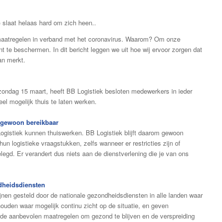
 slaat helaas hard om zich heen..
maatregelen in verband met het coronavirus. Waarom? Om onze
t te beschermen. In dit bericht leggen we uit hoe wij ervoor zorgen dat
van merkt.
zondag 15 maart, heeft BB Logistiek besloten medewerkers in ieder
el mogelijk thuis te laten werken.
l gewoon bereikbaar
gistiek kunnen thuiswerken. BB Logistiek blijft daarom gewoon
hun logistieke vraagstukken, zelfs wanneer er restricties zijn of
legd. Er verandert dus niets aan de dienstverlening die je van ons
dheidsdiensten
lijnen gesteld door de nationale gezondheidsdiensten in alle landen waar
 houden waar mogelijk continu zicht op de situatie, en geven
e aanbevolen maatregelen om gezond te blijven en de verspreiding