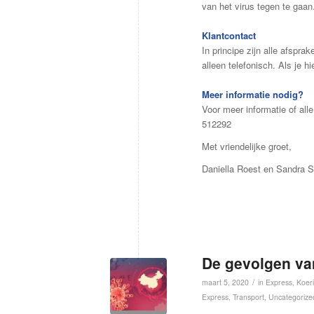
van het virus tegen te gaa
Klantcontact
In principe zijn alle afspr
alleen telefonisch. Als je 
Meer informatie nodig?
Voor meer informatie of all
512292
Met vriendelijke groet,
Daniella Roest en Sandra
De gevolgen van
/
maart 5, 2020
in
Express
,
Koeri
Express
,
Transport
,
Uncategorize