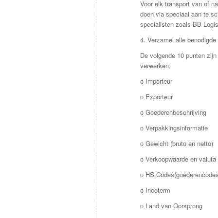
Voor elk transport van of n
doen via speciaal aan te sc
specialisten zoals BB Logis
4. Verzamel alle benodigde
De volgende 10 punten zijn 
verwerken;
o Importeur
o Exporteur
o Goederenbeschrijving
o Verpakkingsinformatie
o Gewicht (bruto en netto)
o Verkoopwaarde en valuta
o HS Codes(goederencodes
o Incoterm
o Land van Oorsprong