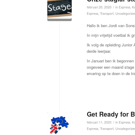
/
februari 20, 2020
in
Express
,
Ko
Express
,
Transport
,
Uncategorize
Hallo ik ben Jordi van Son
In mijn vrijetijd voetbal ik g
Ik volg de opleiding Junior
derde leerjaar.
In Januari ben ik begonnen a
ongeveer een maand stage bi
ervaring op te doen in de t
Get Ready for B
/
februari 11, 2020
in
Express
,
Ko
Express
,
Transport
,
Uncategorize