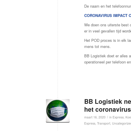
De naam en het telefoonnum
CORONAVIRUS IMPACT 
We doen ons uiterste best 
er in veel gevallen tijd wo
Het POD proces is in elk l
mens tot mens.
BB Logistiek doet er alles 
operationeel per telefoon e
BB Logistiek n
het coronavirus
/
maart 16, 2020
in
Express
,
Koe
Express
,
Transport
,
Uncategorize