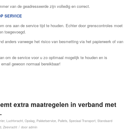
mer van de geadresseerde zijn volledig en correct.
OP SERVICE
om ons aan de service tijd te houden. Echter door grenscontroles moet
rden toegevoegd.
and anders vanwege het risico van besmetting via het papierwerk of van
aan om de service voor u zo optimaal mogelijk te houden en is
n email gewoon normaal bereikbaar!
eemt extra maatregelen in verband met
.
rier
,
Luchtvracht
,
Opslag
,
Pakketservice
,
Pallets
,
Speciaal Transport
,
Standaard
/
d
,
Zeevracht
door
admin