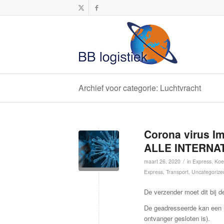
Archief voor categorie: Luchtvracht
Corona virus 
ALLE INTERNA
/
maart 26, 2020
in
Express
,
Koe
Express
,
Transport
,
Uncategorize
De verzender moet dit bij d
De geadresseerde kan een n
ontvanger gesloten is).