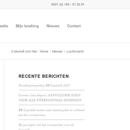
0031 (0) 183 - 51 22 91
satie
Mijn boeking
Nieuws
Contact
U bevindt zich hier:
Home
/
Nieuws
/
Luchtvracht
RECENTE BERICHTEN
Feestdagenregeling BB Logistiek 2021
Corona virus Impact: AANVULLENDE EISEN
VOOR ALLE INTERNATIONALE ZENDINGEN
BB Logistiek neemt extra maatregelen in verband
met het coronavirus.
De gevolgen van het coronavirus voor de
logistiek