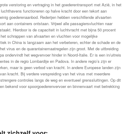
grote verstoring en vertraging in het goederentransport met Azië, in het
 luchthavens functioneren op halve kracht door een tekort aan
einig goederenaanbod. Rederijen hebben verschillende afvaarten
kort aan containers ontstaan. Vrijwel alle passagiersvluchten naar
taakt. Hierdoor is de capaciteit in luchtvracht met bijna 50 procent
gt het schrappen van afvaarten en vluchten voor mogelijke
stiek in China is langzaam aan het verbeteren, echter de schade en de
het virus en de quarantainemaatregelen zijn groot. Met de uitbreiding
a ondervindt het wegvervoer hinder in Noord-Italie. Er is een in/uitreis
ntes in de regio Lombardije en Padova. In andere regio’s zijn er
rken, maar is geen verbod van kracht. In andere Europese landen zijn
van kracht. Bij verdere verspreiding van het virus met meerdere
strengere controles langs de weg en eventueel grenssluitingen. Op dit
en bekend voor spoorgoederenvervoer en binnenvaart met betrekking
lt zichzelf voor: