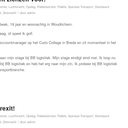
erier
,
Luchtvracht
,
Opslag
,
Pakketservice
,
Pallets
,
Speciaal Transport
,
Standaard
/
d
,
Zeevracht
door
admin
sbeek, 19 jaar en woonachtig in Woudrichem.
raag, of speel ik golf.
 Accountmanager op het Curio College in Breda en zit momenteel in het
an mijn stage bij BB logistiek. Mijn stage eindigt eind mei. Ik loop nu
j BB logistiek en heb het erg naar mijn zin. Ik probeer bij BB logistiek
ransportbranche.
rexit!
erier
,
Luchtvracht
,
Opslag
,
Pakketservice
,
Pallets
,
Speciaal Transport
,
Standaard
/
d
,
Zeevracht
door
admin