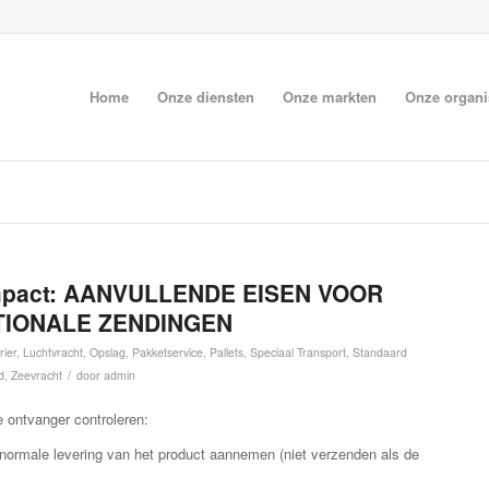
Home
Onze diensten
Onze markten
Onze organi
Impact: AANVULLENDE EISEN VOOR
TIONALE ZENDINGEN
rier
,
Luchtvracht
,
Opslag
,
Pakketservice
,
Pallets
,
Speciaal Transport
,
Standaard
/
d
,
Zeevracht
door
admin
e ontvanger controleren:
ormale levering van het product aannemen (niet verzenden als de