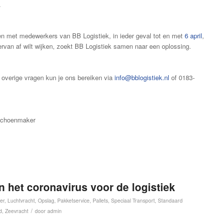
n.
aken met medewerkers van BB Logistiek, in ieder geval tot en met
6 april
,
hiervan af wilt wijken, zoekt BB Logistiek samen naar een oplossing.
e overige vragen kun je ons bereiken via
info@bblogistiek.nl
of 0183-
 Schoenmaker
 het coronavirus voor de logistiek
er
,
Luchtvracht
,
Opslag
,
Pakketservice
,
Pallets
,
Speciaal Transport
,
Standaard
/
d
,
Zeevracht
door
admin