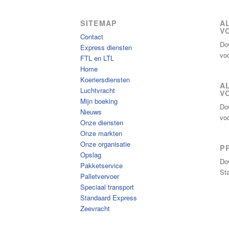
SITEMAP
A
V
Contact
Do
Express diensten
vo
FTL en LTL
Home
Koeriersdiensten
A
Luchtvracht
V
Mijn boeking
Do
Nieuws
vo
Onze diensten
Onze markten
Onze organisatie
P
Opslag
Do
Pakketservice
St
Palletvervoer
Speciaal transport
Standaard Express
Zeevracht