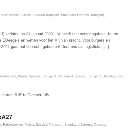
Pakketservice
,
Pallets
,
Speciaal Transport
,
Standaard Express
,
Transport
,
U) verlaten op 31 januari 2020. Nu geldt een overgangsfase, tot en
e EU-regels en wetten voor het VK van kracht. Voor burgers en
ri 2021 gaat het dan echt gebeuren! Door ons als logistieke […]
kketservice
,
Pallets
,
Speciaal Transport
,
Standaard Express
,
Transport
,
Uncategorized
,
utiestraat 51E te Giessen NB
meA27
g
,
Pakketservice
,
Pallets
,
Speciaal Transport
,
Standaard Express
,
Transport
,