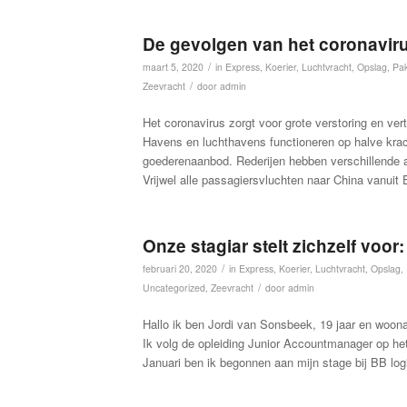
De gevolgen van het coronaviru
/
maart 5, 2020
in
Express
,
Koerier
,
Luchtvracht
,
Opslag
,
Pak
/
Zeevracht
door
admin
Het coronavirus zorgt voor grote verstoring en ver
Havens en luchthavens functioneren op halve krac
goederenaanbod. Rederijen hebben verschillende af
Vrijwel alle passagiersvluchten naar China vanuit 
Onze stagiar stelt zichzelf voor:
/
februari 20, 2020
in
Express
,
Koerier
,
Luchtvracht
,
Opslag
,
/
Uncategorized
,
Zeevracht
door
admin
Hallo ik ben Jordi van Sonsbeek, 19 jaar en woonach
Ik volg de opleiding Junior Accountmanager op het 
Januari ben ik begonnen aan mijn stage bij BB logi