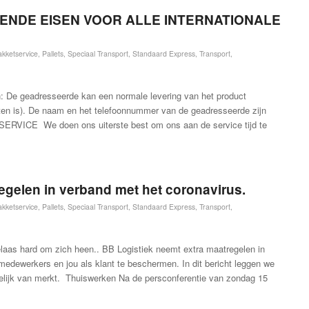
LLENDE EISEN VOOR ALLE INTERNATIONALE
kketservice
,
Pallets
,
Speciaal Transport
,
Standaard Express
,
Transport
,
en: De geadresseerde kan een normale levering van het product
ten is). De naam en het telefoonnummer van de geadresseerde zijn
RVICE We doen ons uiterste best om ons aan de service tijd te
egelen in verband met het coronavirus.
kketservice
,
Pallets
,
Speciaal Transport
,
Standaard Express
,
Transport
,
elaas hard om zich heen.. BB Logistiek neemt extra maatregelen in
dewerkers en jou als klant te beschermen. In dit bericht leggen we
ogelijk van merkt. Thuiswerken Na de persconferentie van zondag 15