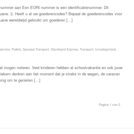
 nummer aan Een EORI nummer is een identificatienummer. Dit
uane. 2. Heeft u al uw goederencodes? Bepaal de goederencodes voor
douane wereldwijd gebruikt om goederen […]
service
,
Pallets
,
Speciaal Transport
,
Standaard Express
,
Transport
,
Uncategorized
,
 al mogen noteren. Veel kinderen hebben al schoolvakantie en ook jouw
stiekem denken aan het moment dat je straks in de wagen, de caravan
mming om te genieten […]
Pagina 1 van 2