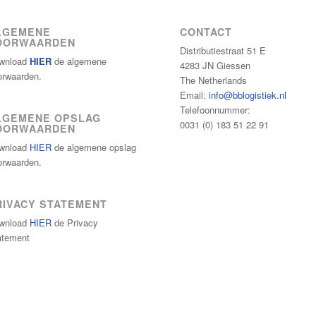
LGEMENE
CONTACT
OORWAARDEN
Distributiestraat 51 E
wnload
HIER
de algemene
4283 JN Giessen
orwaarden.
The Netherlands
Email:
info@bblogistiek.nl
Telefoonnummer:
LGEMENE OPSLAG
0031 (0) 183 51 22 91
OORWAARDEN
wnload
HIER
de algemene opslag
orwaarden.
RIVACY STATEMENT
wnload
HIER
de Privacy
atement