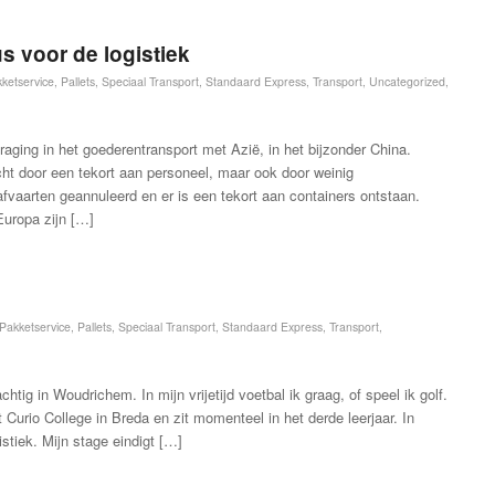
s voor de logistiek
ketservice
,
Pallets
,
Speciaal Transport
,
Standaard Express
,
Transport
,
Uncategorized
,
traging in het goederentransport met Azië, in het bijzonder China.
ht door een tekort aan personeel, maar ook door weinig
vaarten geannuleerd en er is een tekort aan containers ontstaan.
Europa zijn […]
Pakketservice
,
Pallets
,
Speciaal Transport
,
Standaard Express
,
Transport
,
tig in Woudrichem. In mijn vrijetijd voetbal ik graag, of speel ik golf.
Curio College in Breda en zit momenteel in het derde leerjaar. In
stiek. Mijn stage eindigt […]