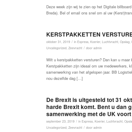
Deze week zijn wij te zien op het Digitale billbo
Breda). Bel of email ons snel om al uw (Kerst)tra
KERSTPAKKETTEN VERSTUR
/
oktober 31, 2019
in
Express
,
Koerier
,
Luchtvracht
,
Opslag
,
/
Uncategorized
,
Zeevracht
door
admin
Wilt u kerstpakketten versturen? Dan kan u maar 
Kerstpakketten zijn ideaal om uw medewerkers, k
samenwerking van het afgelopen jaar. BB Logistie
nou dezelfde dag […]
De Brexit is uitgesteld tot 31 ok
harde Brexit komt. Bent u dan
samenwerking met de UK voort 
/
september 23, 2019
in
Express
,
Koerier
,
Luchtvracht
,
Opsl
/
Uncategorized
,
Zeevracht
door
admin