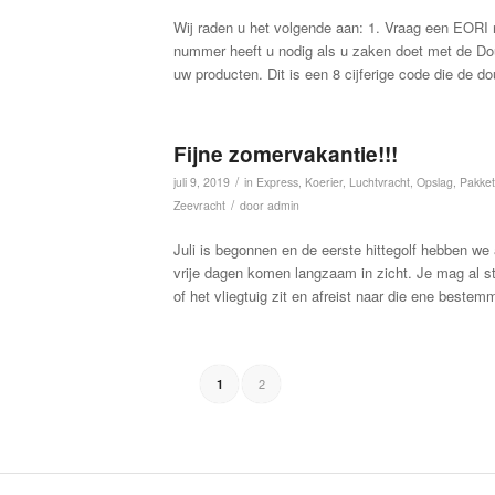
Wij raden u het volgende aan: 1. Vraag een EORI
nummer heeft u nodig als u zaken doet met de Do
uw producten. Dit is een 8 cijferige code die de 
Fijne zomervakantie!!!
/
juli 9, 2019
in
Express
,
Koerier
,
Luchtvracht
,
Opslag
,
Pakket
/
Zeevracht
door
admin
Juli is begonnen en de eerste hittegolf hebben we
vrije dagen komen langzaam in zicht. Je mag al 
of het vliegtuig zit en afreist naar die ene beste
2
1