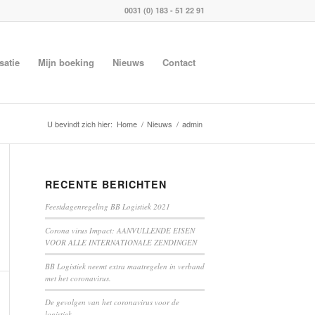
0031 (0) 183 - 51 22 91
satie
Mijn boeking
Nieuws
Contact
U bevindt zich hier:
Home
/
Nieuws
/
admin
RECENTE BERICHTEN
Feestdagenregeling BB Logistiek 2021
Corona virus Impact: AANVULLENDE EISEN
VOOR ALLE INTERNATIONALE ZENDINGEN
BB Logistiek neemt extra maatregelen in verband
met het coronavirus.
De gevolgen van het coronavirus voor de
logistiek