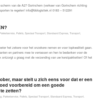
ard scherm van de A27 Gorinchem (verkeer van Gorinchem richting
nsporten te regelen! info@bblogistiek.nl 0183 – 512291
EN?
Pakketservice
,
Pallets
,
Speciaal Transport
,
Standaard Express
,
Transport
,
beter het zekere voor het onzekere nemen en voor topkwaliteit gaan.
lanten en partners mee te verrassen en hen te bedanken voor de
k ontzorgt u graag met de verzending van uw kerstpakketten! Of het
tober, maar stelt u zich eens voor dat er een
 goed voorbereid om een goede
te zetten?
ag
,
Pakketservice
,
Pallets
,
Speciaal Transport
,
Standaard Express
,
Transport
,