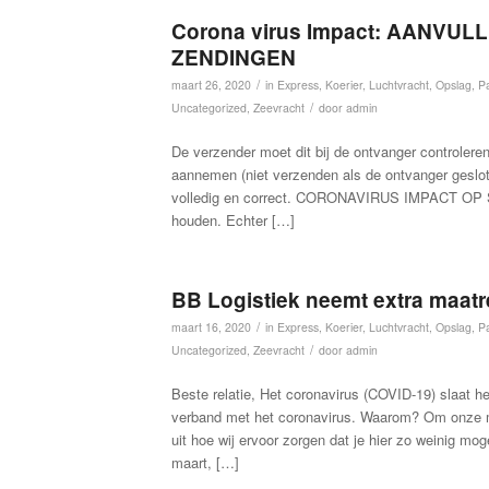
Corona virus Impact: AANVU
ZENDINGEN
/
maart 26, 2020
in
Express
,
Koerier
,
Luchtvracht
,
Opslag
,
Pa
/
Uncategorized
,
Zeevracht
door
admin
De verzender moet dit bij de ontvanger controler
aannemen (niet verzenden als de ontvanger geslo
volledig en correct. CORONAVIRUS IMPACT OP SE
houden. Echter […]
BB Logistiek neemt extra maatr
/
maart 16, 2020
in
Express
,
Koerier
,
Luchtvracht
,
Opslag
,
Pa
/
Uncategorized
,
Zeevracht
door
admin
Beste relatie, Het coronavirus (COVID-19) slaat h
verband met het coronavirus. Waarom? Om onze me
uit hoe wij ervoor zorgen dat je hier zo weinig m
maart, […]