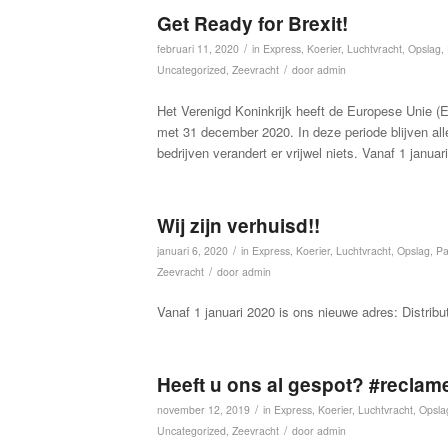
Get Ready for Brexit!
/
februari 11, 2020
in
Express
,
Koerier
,
Luchtvracht
,
Opslag
,
/
Uncategorized
,
Zeevracht
door
admin
Het Verenigd Koninkrijk heeft de Europese Unie (E
met 31 december 2020. In deze periode blijven all
bedrijven verandert er vrijwel niets. Vanaf 1 janua
Wij zijn verhuisd!!
/
januari 6, 2020
in
Express
,
Koerier
,
Luchtvracht
,
Opslag
,
Pa
/
Zeevracht
door
admin
Vanaf 1 januari 2020 is ons nieuwe adres: Distrib
Heeft u ons al gespot? #recla
/
november 12, 2019
in
Express
,
Koerier
,
Luchtvracht
,
Opsla
/
Uncategorized
,
Zeevracht
door
admin