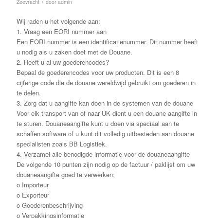
/
Zeevracht
door
admin
Wij raden u het volgende aan:
1. Vraag een EORI nummer aan
Een EORI nummer is een identificatienummer. Dit nummer heeft
u nodig als u zaken doet met de Douane.
2. Heeft u al uw goederencodes?
Bepaal de goederencodes voor uw producten. Dit is een 8
cijferige code die de douane wereldwijd gebruikt om goederen in
te delen.
3. Zorg dat u aangifte kan doen in de systemen van de douane
Voor elk transport van of naar UK dient u een douane aangifte in
te sturen. Douaneaangifte kunt u doen via speciaal aan te
schaffen software of u kunt dit volledig uitbesteden aan douane
specialisten zoals BB Logistiek.
4. Verzamel alle benodigde informatie voor de douaneaangifte
De volgende 10 punten zijn nodig op de factuur / paklijst om uw
douaneaangifte goed te verwerken;
o Importeur
o Exporteur
o Goederenbeschrijving
o Verpakkingsinformatie