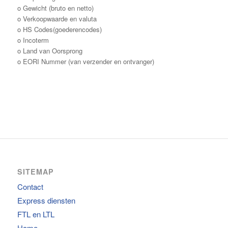
o Gewicht (bruto en netto)
o Verkoopwaarde en valuta
o HS Codes(goederencodes)
o Incoterm
o Land van Oorsprong
o EORI Nummer (van verzender en ontvanger)
SITEMAP
Contact
Express diensten
FTL en LTL
Home