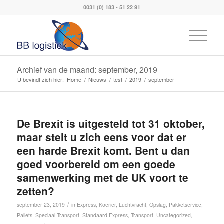
0031 (0) 183 - 51 22 91
Archief van de maand: september, 2019
U bevindt zich hier:
Home
/
Nieuws
/
test
/
2019
/
september
De Brexit is uitgesteld tot 31 oktober,
maar stelt u zich eens voor dat er
een harde Brexit komt. Bent u dan
goed voorbereid om een goede
samenwerking met de UK voort te
zetten?
/
september 23, 2019
in
Express
,
Koerier
,
Luchtvracht
,
Opslag
,
Pakketservice
,
Pallets
,
Speciaal Transport
,
Standaard Express
,
Transport
,
Uncategorized
,