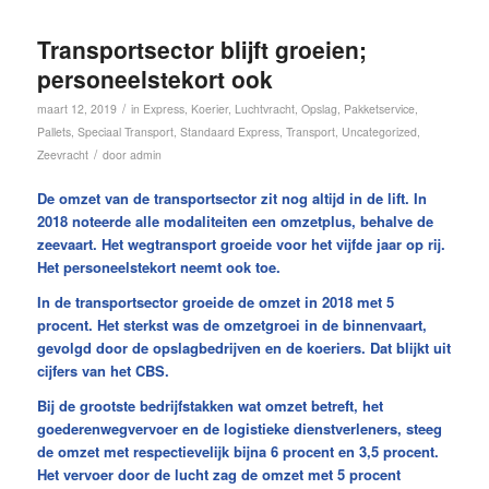
Transportsector blijft groeien;
personeelstekort ook
/
maart 12, 2019
in
Express
,
Koerier
,
Luchtvracht
,
Opslag
,
Pakketservice
,
Pallets
,
Speciaal Transport
,
Standaard Express
,
Transport
,
Uncategorized
,
/
Zeevracht
door
admin
De omzet van de transportsector zit nog altijd in de lift. In
2018 noteerde alle modaliteiten een omzetplus, behalve de
zeevaart. Het wegtransport groeide voor het vijfde jaar op rij.
Het personeelstekort neemt ook toe.
In de transportsector groeide de omzet in 2018 met 5
procent. Het sterkst was de omzetgroei in de binnenvaart,
gevolgd door de opslagbedrijven en de koeriers. Dat blijkt uit
cijfers van het CBS.
Bij de grootste bedrijfstakken wat omzet betreft, het
goederenwegvervoer en de logistieke dienstverleners, steeg
de omzet met respectievelijk bijna 6 procent en 3,5 procent.
Het vervoer door de lucht zag de omzet met 5 procent