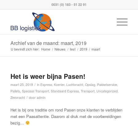
0031 (0) 183 - 51 22 91
Archief van de maand: maart, 2019
U bevindt zich hier:
Home
/
Nieuws
/
test
/
2019
/
maart
Het is weer bijna Pasen!
/
maart 25, 2019
in
Express
,
Koerier
,
Luchtvracht
,
Opslag
,
Pakketservice
,
Pallets
,
Speciaal Transport
,
Standaard Express
,
Transport
,
Uncategorized
,
/
Zeevracht
door
admin
Het is bij ons traditie om rond Pasen onze klanten te verblijden
met een Paasattentie. Daarom al druk met de voorbereidingen
bezig…