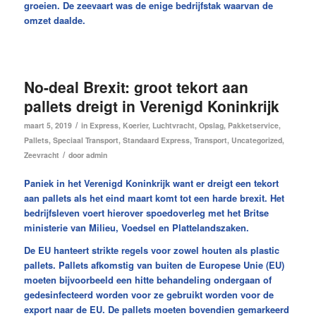
groeien. De zeevaart was de enige bedrijfstak waarvan de
omzet daalde.
No-deal Brexit: groot tekort aan
pallets dreigt in Verenigd Koninkrijk
/
maart 5, 2019
in
Express
,
Koerier
,
Luchtvracht
,
Opslag
,
Pakketservice
,
Pallets
,
Speciaal Transport
,
Standaard Express
,
Transport
,
Uncategorized
,
/
Zeevracht
door
admin
Paniek in het Verenigd Koninkrijk want er dreigt een tekort
aan pallets als het eind maart komt tot een harde brexit. Het
bedrijfsleven voert hierover spoedoverleg met het Britse
ministerie van Milieu, Voedsel en Plattelandszaken.
De EU hanteert strikte regels voor zowel houten als plastic
pallets. Pallets afkomstig van buiten de Europese Unie (EU)
moeten bijvoorbeeld een hitte behandeling ondergaan of
gedesinfecteerd worden voor ze gebruikt worden voor de
export naar de EU. De pallets moeten bovendien gemarkeerd