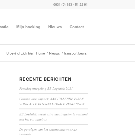
0031 (0) 183 - 51 22 91
satie
Mijn boeking
Nieuws
Contact
U bevindt zich hier:
Home
/
Nieuws
/
transport beurs
RECENTE BERICHTEN
Feestdagenregeling BB Logistiek 2021
Corona virus Impact: AANVULLENDE EISEN
VOOR ALLE INTERNATIONALE ZENDINGEN
BB Logistiek neemt extra maatregelen in verband
met het coronavirus.
De gevolgen van het coronavirus voor de
logistiek