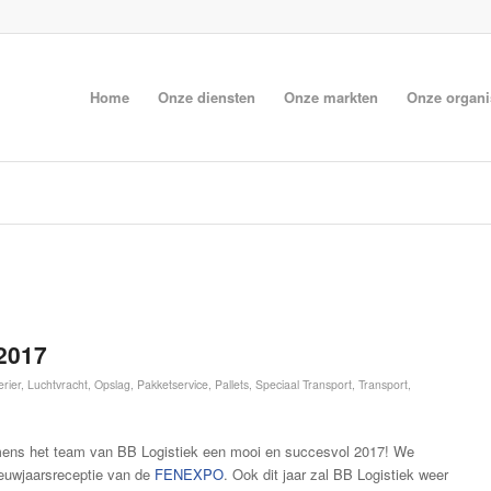
Home
Onze diensten
Onze markten
Onze organi
2017
rier
,
Luchtvracht
,
Opslag
,
Pakketservice
,
Pallets
,
Speciaal Transport
,
Transport
,
amens het team van BB Logistiek een mooi en succesvol 2017! We
ieuwjaarsreceptie van de
FENEXPO
. Ook dit jaar zal BB Logistiek weer